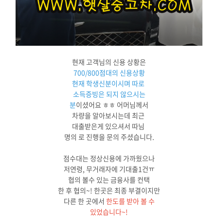
현재 고객님의 신용 상황은
700/800점대의 신용상황
현재 학생신분이시며 따로
소득증빙은 되지 않으시는
분
이셨어요 ㅎㅎ 어머님께서
차량을 알아보시는데 최근
대출받은게 있으셔서 따님
명의 로 진행을 문의 주셨습니다.
점수대는 정상신용에 가까웠으나
저연령, 무거래자에 기대출1건ㅠ
협의 볼수 있는 금융사를 컨택
한 후 협의~! 한곳은 최종 부결이지만
다른 한 곳에서
한도를 받아 볼 수
있었습니다~!