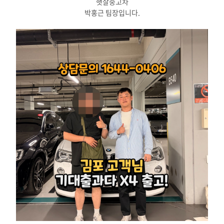
햇살중고차
박홍근 팀장입니다.