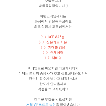
햇살중고차
박희동팀장입니다 :)
이번고객님께서는
화성에서 방문해주셨어요
최초 상담시 고객님께서는
》》 KCB 643점
》》 신용카드 사용
》》 기대출 없음
》》 연체이력
》》 택배업
택배업으로 화물차만 타고계시다가
이제는 본인의 승용차가 갖고 싶으셨나봐요ㅎㅎ
단순히 점수가 낮다고 생각하셔서
한도가 안나올까봐
걱정을 하고계셨어요
한두곳 부결을 받으셨지만
저희 VIP코드로 승인
을 받아냈습니다